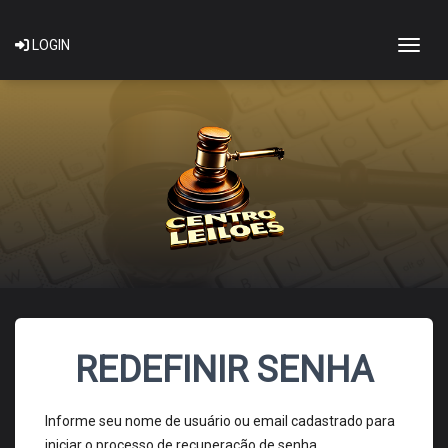
Togg
LOGIN
REDEFINIR SENHA
Informe seu nome de usuário ou email cadastrado para
iniciar o processo de recuperação de senha.